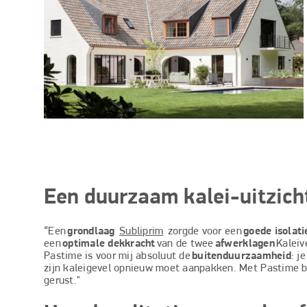
E
en duurzaam kalei-uitzich
“Een
grondlaag
Subliprim
zorgde voor een
goede isolati
een
optimale dekkracht
van de twee
afwerklagen
Kaleiv
Pastime is voor mij absoluut de
buitenduurzaamheid
: j
zijn kaleigevel opnieuw moet aanpakken. Met Pastime b
gerust."