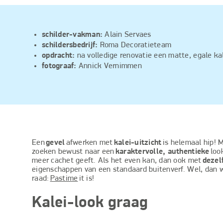
schilder-vakman:
Alain Servaes
schildersbedrijf:
Roma Decoratieteam
opdracht:
na volledige renovatie een matte, egale ka
fotograaf:
Annick Vernimmen
Een
gevel
afwerken met
kalei-uitzicht
is helemaal hip! 
zoeken bewust naar een
karaktervolle, authentieke
look
meer cachet geeft. Als het even kan, dan ook met
dezel
eigenschappen van een standaard buitenverf. Wel, dan 
raad:
Pastime
it is!
Kalei-look graag