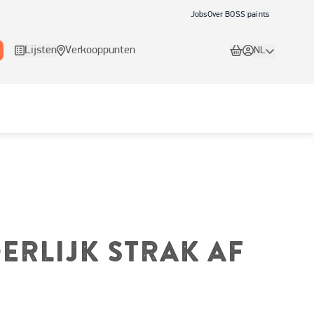
Jobs
Over BOSS paints
Lijsten
Verkooppunten
NL
ERLIJK STRAK AF