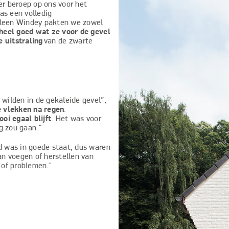
er beroep op ons voor het
as een volledig
eleen Windey pakten we zowel
heel goed wat ze voor de gevel
 uitstraling
van de zwarte
wilden in de gekaleide gevel”,
e vlekken na regen
.
oi egaal blijft
. Het was voor
g zou gaan.”
d was in goede staat, dus waren
an voegen of herstellen van
 of problemen."