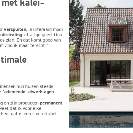
 met kalei-
or
verspuiten
, is uiteraard mooi
e
uitstraling
zit altijd goed. Ook
jes zien. En dat komt goed van
t vind ik maar terecht."
ptimale
t mensen hun huizen steeds
r ‘ademende’ afwerklagen
.
ng
en zijn producten
permanent
 weet dat ik voor elke
ken, dat is een comfortabel