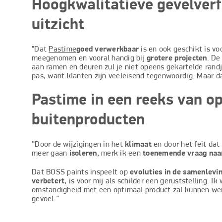
Hoogkwalitatieve gevelverf
uitzicht
"Dat
Pastime
goed verwerkbaar
is en ook geschikt is vo
meegenomen en vooral handig bij
grotere projecten
. D
aan ramen en deuren zul je niet opeens gekartelde rand
pas, want klanten zijn veeleisend tegenwoordig. Maar da
Pastime in een reeks van o
buitenproducten
“Door de wijzigingen in het
klimaat
en door het feit da
meer gaan
isoleren
, merk ik een
toenemende vraag naa
Dat BOSS paints inspeelt op
evoluties in de samenlevi
verbetert
, is voor mij als schilder een geruststelling. Ik
omstandigheid met een optimaal product zal kunnen wer
gevoel.”