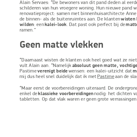
Alain Servaes: “De bewoners van dit pand deden al eerd
schilderen van hun vroegere woning. Hun nieuwe pand w
renovatieproject: samen met binnenhuisarchitecte Ann
de binnen- als de buitenruimtes aan. De klanten
wisten 
wilden
: een
kalei-look
. Dat past ook perfect bij de
matte
ramen.”
Geen matte vlekken
“Daarnaast wisten de klanten ook heel goed wat ze niet 
vult Alain aan. “Namelijk
absoluut geen matte, vochtig
Pastime
verenigt beide
wensen: een kalei-uitzicht dat
mo
mij dus heel snel duidelijk dat ik met
Pastime
aan de sla
“Maar eerst de voorbereidingen uiteraard. De ondergron
enkel de
klassieke voorbereidingen
nodig: het dichten v
tabletten. Op dat vlak waren er geen grote verrassingen