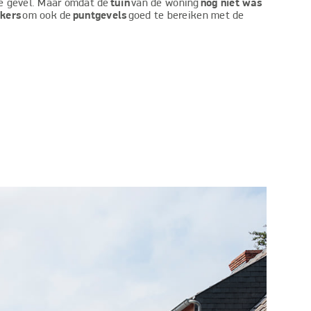
e gevel. Maar omdat de
tuin
van de woning
nog niet was
kers
om ook de
puntgevels
goed te bereiken met de