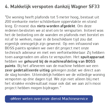
4. Makkelijk verspoten dankzij Wagner SF33
“De woning heeft plafonds tot 5 meter hoog, bestaat uit
200 vierkante meter schilderbare oppervlakte en stond
leeg. Er moest dus
niets worden afgedekt
. Om deze
redenen beslisten we al snel om te verspuiten. Initieel was
het de bedoeling om de wanden en plafonds met borstel en
rol af te werken, maar in de beschikbare tijd zou dat
eigenlijk onmogelijk zijn geweest. Op een infoavond van
BOSS paints spraken we over dit project met onze
technisch adviseur en met een verfontwikkelaar. Zij hebben
toen aangeraden om alles te verspuiten. Het
spuitapparaat
hebben we
gehuurd bij de machineafdeling van BOSS
paints
. Bij het afleveren van de machine hebben we een
zeer gedetailleerde uitleg
gekregen zodat we direct aan
de slag konden. Uiteindelijk hebben we de volledige woning
verspoten op drie dagen tijd. We zijn niet alleen blij met
het strakke eindresultaat maar ook dat we aan zo’n mooi
project hebben mogen bijdragen.”
Meer weten over onze dienst Machineservice