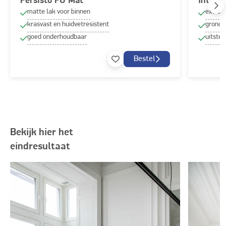
Persisto PU Mat
Interi
matte lak voor binnen
extra 
krasvast en huidvetresistent
grond-
goed onderhoudbaar
uitste
Bestel
Bekijk hier het
eindresultaat