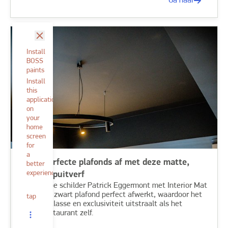
Ga naar
sluit
Install
BOSS
paints
Install
this
application
on
your
home
screen
for
a
Lever perfecte plafonds af met deze matte,
better
experience.
zwarte spuitverf
Ontdek hoe schilder Patrick Eggermont met Interior Mat
Spray een zwart plafond perfect afwerkt, waardoor het
tap
dezelfde klasse en exclusiviteit uitstraalt als het
sterrenrestaurant zelf.