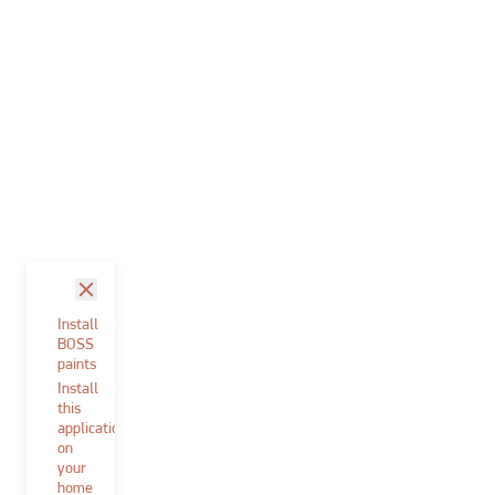
sluit
Install
BOSS
paints
Install
this
application
on
your
home