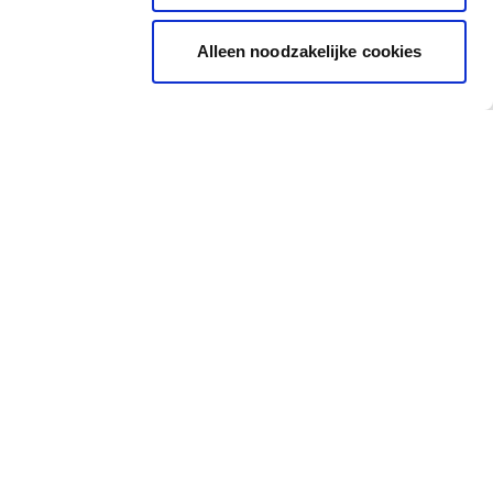
Alleen noodzakelijke cookies
Soutien
Où nous trouver
Nijverheidstraat 81, 8791
Formations
Waregem