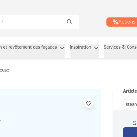
Actions
on et revêtement des façades
Inspiration
Services & Cons
leuse
Article
steam
e
S