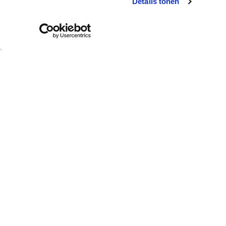
Details tonen
Peintures et
Techniques
accessoires
décoratives
Peinture
Aqua Sensa